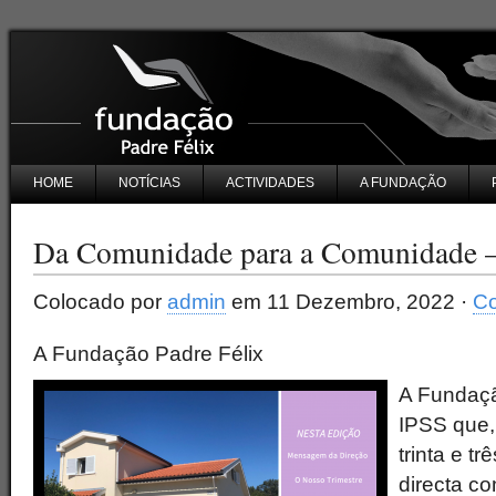
HOME
NOTÍCIAS
ACTIVIDADES
A FUNDAÇÃO
Da Comunidade para a Comunidade –
Colocado por
admin
em 11 Dezembro, 2022 ·
Co
A Fundação Padre Félix
A Fundaçã
IPSS que, 
trinta e t
directa c