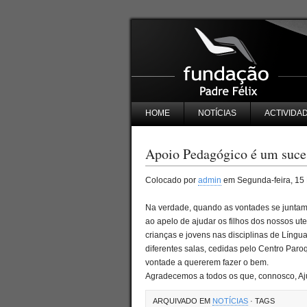
HOME
NOTÍCIAS
ACTIVIDA
Apoio Pedagógico é um suce
Colocado por
admin
em Segunda-feira, 15 
Na verdade, quando as vontades se juntam,
ao apelo de ajudar os filhos dos nossos ut
crianças e jovens nas disciplinas de Língu
diferentes salas, cedidas pelo Centro Paro
vontade a quererem fazer o bem.
Agradecemos a todos os que, connosco, A
ARQUIVADO EM
NOTÍCIAS
· TAGS