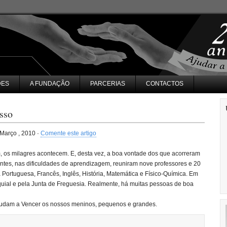
DES
A FUNDAÇÃO
PARCERIAS
CONTACTOS
sso
Março , 2010 ·
Comente este artigo
 os milagres acontecem. E, desta vez, a boa vontade dos que acorreram
entes, nas dificuldades de aprendizagem, reuniram nove professores e 20
a Portuguesa, Francês, Inglês, História, Matemática e Físico-Química. Em
quial e pela Junta de Freguesia. Realmente, há muitas pessoas de boa
judam a Vencer os nossos meninos, pequenos e grandes.