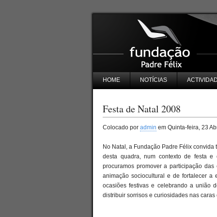
HOME
NOTÍCIAS
ACTIVIDA
Festa de Natal 2008
Colocado por
admin
em Quinta-feira, 23 Abr
No Natal, a Fundação Padre Félix convida t
desta quadra, num contexto de festa e d
procuramos promover a participação das e
animação sociocultural e de fortalecer 
ocasiões festivas e celebrando a união 
distribuir sorrisos e curiosidades nas car